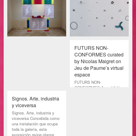
FUTURS NON-
CONFORMES curated
by Nicolas Maigret on
Jeu de Paume’s virtual
espace
FUTURS NON-
CONFORMES An exhibition
curated by Nicolas Maigret,
Signos. Arte, industria
artist, curator et teacher at
the Parsons School Paris
y viceversa
April 7t
Signos. Arte, industria y
viceversa Concebida como
una instalación que ocupa
toda la galería, esta
exposición reúne planos