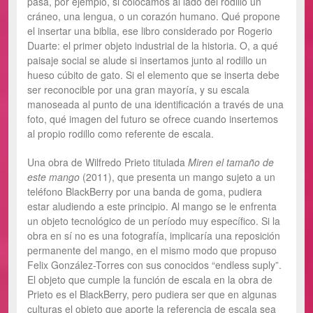
pasa, por ejemplo, si colocamos al lado del rodillo un
cráneo, una lengua, o un corazón humano. Qué propone
el insertar una biblia, ese libro considerado por Rogerio
Duarte: el primer objeto industrial de la historia. O, a qué
paisaje social se alude si insertamos junto al rodillo un
hueso cúbito de gato. Si el elemento que se inserta debe
ser reconocible por una gran mayoría, y su escala
manoseada al punto de una identificación a través de una
foto, qué imagen del futuro se ofrece cuando insertemos
al propio rodillo como referente de escala.
Una obra de Wilfredo Prieto titulada
Miren el tamaño de
este mango
(2011), que presenta un mango sujeto a un
teléfono BlackBerry por una banda de goma, pudiera
estar aludiendo a este principio. Al mango se le enfrenta
un objeto tecnológico de un período muy específico. Si la
obra en sí no es una fotografía, implicaría una reposición
permanente del mango, en el mismo modo que propuso
Felix González-Torres con sus conocidos “endless suply”.
El objeto que cumple la función de escala en la obra de
Prieto es el BlackBerry, pero pudiera ser que en algunas
culturas el objeto que aporte la referencia de escala sea