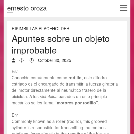
ernesto oroza
RIKIMBILI AS PLACEHOLDER
Apuntes sobre un objeto
improbable
Ⓔ
October 30, 2025
Es/
Conocido comúnmente como
rodillo
, este cilindro
estriado es el encargado de transmitir la fuerza giratoria
del motor directamente al neumático trasero de la
bicicleta. A los
rikimbiles
basados en este principio
mecánico se les llama
“motores por rodillo”
.
En/
Commonly known as a roller (rodillo), this grooved
cylinder is responsible for transmitting the motor’s
rotational force directly to the rear tire of the bicycle.