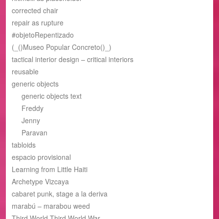
corrected chair
repair as rupture
#objetoRepentizado
(_()Museo Popular Concreto()_)
tactical interior design – critical interiors
reusable
generic objects
generic objects text
Freddy
Jenny
Paravan
tabloids
espacio provisional
Learning from Little Haiti
Archetype Vizcaya
cabaret punk, stage a la deriva
marabú – marabou weed
Third World Third World War