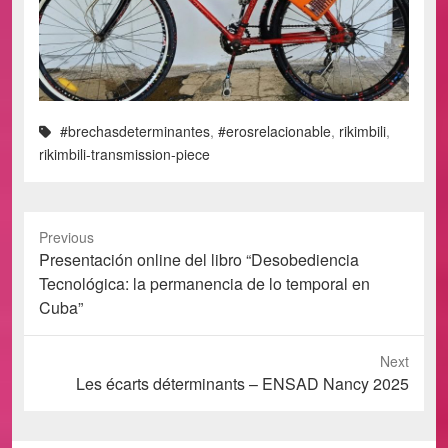
#brechasdeterminantes
,
#erosrelacionable
,
rikimbili
,
rikimbili-transmission-piece
Previous
Previous
Presentación online del libro “Desobediencia
post:
Tecnológica: la permanencia de lo temporal en
Cuba”
Next
Next
Les écarts déterminants – ENSAD Nancy 2025
post: