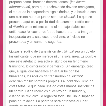
propone como “brechas determinantes” (
les écarts
déterminants)
, para que, rechazando devenir amalgama,
el motor de la chapeadora siga siéndolo, y la bicicleta sea
una bicicleta aunque juntos sean un
rikimbili
. Lo que se
presenta aquí es la posibilidad de asumir al rodillo como
el
rikimbili
en sí mismo: como el montaje dialéctico,
entiéndase “el cacharreo”, que hace brotar una imagen
inesperada en la sala oscura del cine, e incluso no
presentada y únicamente sugerida.
Quizás el rodillo de transmisión del
rikimbili
sea un objeto
insignificante, que no merece ni una sola línea. Es posible
que este artefacto sea solo el signo de un fenómeno
transitorio, idiosincrásico y periférico. Sin embargo, creo
que, al igual que hacemos en el Caribe con los
huracanes, los rodillos de transmisión del
rikimbili
deberían recibir nombres propios. La incitación viene de
estas fotos: lo que cada una de estas manos sostiene es
un centro. Cada rodillo es el centro de un mundo y,
cuando se revuelve, lo organiza todo; incluso lo impar se
pone en relación. La periferia será entonces el lugar
donde su vorágine no se comprenda.