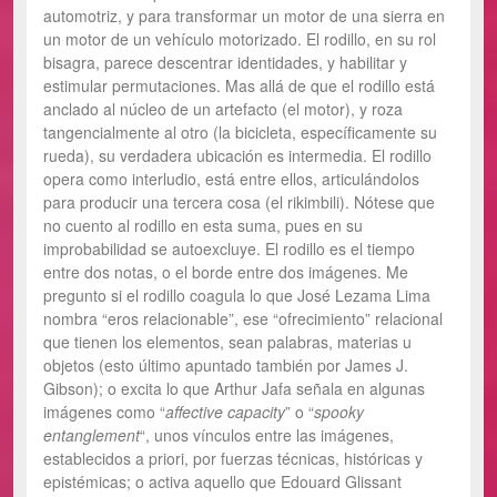
automotriz, y para transformar un motor de una sierra en
un motor de un vehículo motorizado. El rodillo, en su rol
bisagra, parece descentrar identidades, y habilitar y
estimular permutaciones. Mas allá de que el rodillo está
anclado al núcleo de un artefacto (el motor), y roza
tangencialmente al otro (la bicicleta, específicamente su
rueda), su verdadera ubicación es intermedia. El rodillo
opera como interludio, está entre ellos, articulándolos
para producir una tercera cosa (el rikimbili). Nótese que
no cuento al rodillo en esta suma, pues en su
improbabilidad se autoexcluye. El rodillo es el tiempo
entre dos notas, o el borde entre dos imágenes. Me
pregunto si el rodillo coagula lo que José Lezama Lima
nombra “eros relacionable”, ese “ofrecimiento” relacional
que tienen los elementos, sean palabras, materias u
objetos (esto último apuntado también por James J.
Gibson); o excita lo que Arthur Jafa señala en algunas
imágenes como “
affective capacity
” o “
spooky
entanglement
“, unos vínculos entre las imágenes,
establecidos a priori, por fuerzas técnicas, históricas y
epistémicas; o activa aquello que Edouard Glissant