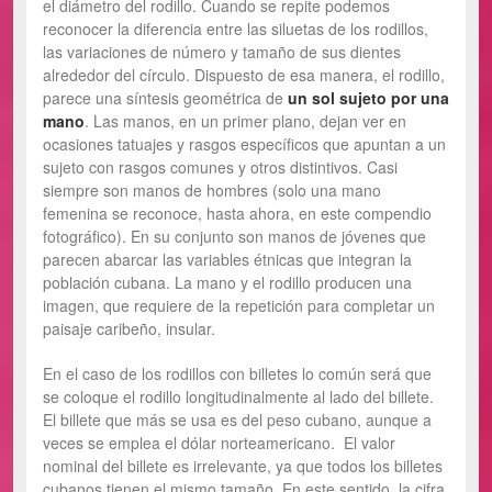
el diámetro del rodillo. Cuando se repite podemos
reconocer la diferencia entre las siluetas de los rodillos,
las variaciones de número y tamaño de sus dientes
alrededor del círculo. Dispuesto de esa manera, el rodillo,
parece una síntesis geométrica de
un sol sujeto por una
mano
. Las manos, en un primer plano, dejan ver en
ocasiones tatuajes y rasgos específicos que apuntan a un
sujeto con rasgos comunes y otros distintivos. Casi
siempre son manos de hombres (solo una mano
femenina se reconoce, hasta ahora, en este compendio
fotográfico). En su conjunto son manos de jóvenes que
parecen abarcar las variables étnicas que integran la
población cubana. La mano y el rodillo producen una
imagen, que requiere de la repetición para completar un
paisaje caribeño, insular.
En el caso de los rodillos con billetes lo común será que
se coloque el rodillo longitudinalmente al lado del billete.
El billete que más se usa es del peso cubano, aunque a
veces se emplea el dólar norteamericano. El valor
nominal del billete es irrelevante, ya que todos los billetes
cubanos tienen el mismo tamaño. En este sentido, la cifra